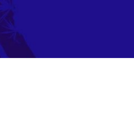
Mit unserem lebendigen Engagement
bereichern wir das Kinderleben in Sinzing
durch regelmäßige Aktionen wie den
fröhlichen Kinderfasching und den
Herbstmarkt. Doch unser Einsatz geht weit