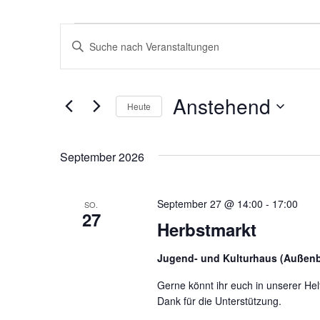
Veranstaltungen
V
B
i
e
t
t
e
r
Anstehend
S
Heute
c
a
D
h
a
l
t
ü
September 2026
n
u
s
m
s
s
w
e
September 27 @ 14:00
ä
-
17:00
SO.
l
27
h
t
w
Herbstmarkt
l
o
e
r
a
n
t
Jugend- und Kulturhaus (Außen
.
e
l
i
Gerne könnt ihr euch in unserer Helf
n
Dank für die Unterstützung.
g
t